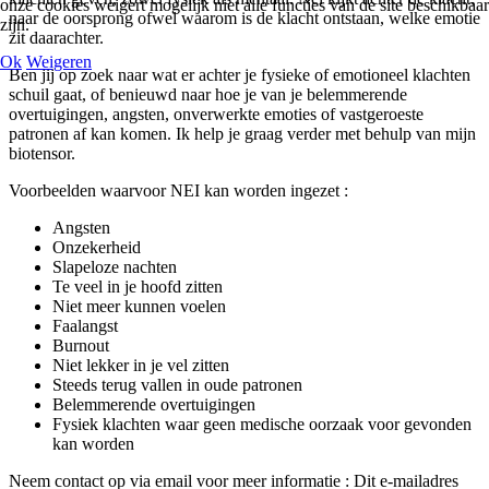
onze cookies weigert mogelijk niet alle functies van de site beschikbaar
naar de oorsprong ofwel waarom is de klacht ontstaan, welke emotie
zijn.
zit daarachter.
Ok
Weigeren
Ben jij op zoek naar wat er achter je fysieke of emotioneel klachten
schuil gaat, of benieuwd naar hoe je van je belemmerende
overtuigingen, angsten, onverwerkte emoties of vastgeroeste
patronen af kan komen. Ik help je graag verder met behulp van mijn
biotensor.
Voorbeelden waarvoor NEI kan worden ingezet :
Angsten
Onzekerheid
Slapeloze nachten
Te veel in je hoofd zitten
Niet meer kunnen voelen
Faalangst
Burnout
Niet lekker in je vel zitten
Steeds terug vallen in oude patronen
Belemmerende overtuigingen
Fysiek klachten waar geen medische oorzaak voor gevonden
kan worden
Neem contact op via email voor meer informatie :
Dit e-mailadres