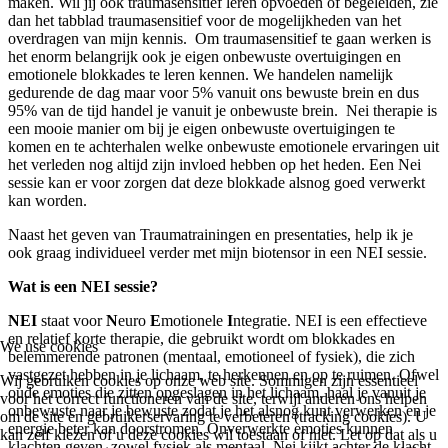
maken. Wil jij ook traumasensitief leren opvoeden of begeleiden, zie
dan het tabblad traumasensitief voor de mogelijkheden van het
overdragen van mijn kennis. Om traumasensitief te gaan werken is
het enorm belangrijk ook je eigen onbewuste overtuigingen en
emotionele blokkades te leren kennen. We handelen namelijk
gedurende de dag maar voor 5% vanuit ons bewuste brein en dus
95% van de tijd handel je vanuit je onbewuste brein. Nei therapie is
een mooie manier om bij je eigen onbewuste overtuigingen te
komen en te achterhalen welke onbewuste emotionele ervaringen uit
het verleden nog altijd zijn invloed hebben op het heden. Een Nei
sessie kan er voor zorgen dat deze blokkade alsnog goed verwerkt
kan worden.
Naast het geven van Traumatrainingen en presentaties, help ik je
ook graag individueel verder met mijn biotensor in een NEI sessie.
Wat is een NEI sessie?
NEI
staat voor
N
euro
E
motionele
I
ntegratie. NEI is een effectieve
en relatief korte therapie, die gebruikt wordt om blokkades en
We use cookies
belemmerende patronen (mentaal, emotioneel of fysiek), die zich
vastgezet hebben in je lichaam, te herkennen en op te ruimen. Ofwel
Wij gebruiken cookies op onze web site. Sommigen zijn essentieel
oude emoties die zitten opgeslagen in het lichaam, haal je vanuit je
voor het correct functioneren van de site, terwijl anderen ons helpen
onbewuste naar je bewuste zodat je het alsnog kunt verwerken en je
om de site en gebruikerservaring te verbeteren (tracking cookies). U
energie beter kan doorstromen. Onverwerkte emoties kunnen
kan zelf kiezen of u deze cookies wil toestaan of niet. Let op dat als u
klachten geven, zowel fysiek als mentaal. Nei kijkt achter de klacht,