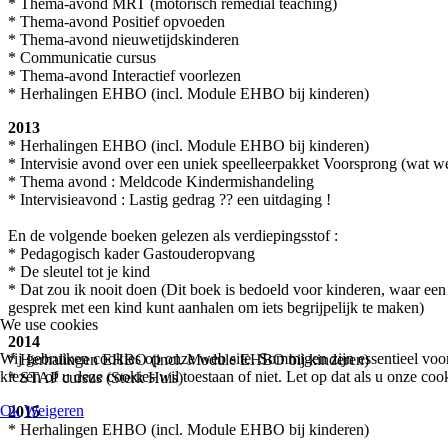
* Thema-avond MRT (motorisch remedial teaching)
* Thema-avond Positief opvoeden
* Thema-avond nieuwetijdskinderen
* Communicatie cursus
* Thema-avond Interactief voorlezen
* Herhalingen EHBO (incl. Module EHBO bij kinderen)
2013
* Herhalingen EHBO (incl. Module EHBO bij kinderen)
* Intervisie avond over een uniek speelleerpakket Voorsprong (wat w
* Thema avond : Meldcode Kindermishandeling
* Intervisieavond : Lastig gedrag ?? een uitdaging !
En de volgende boeken gelezen als verdiepingsstof :
* Pedagogisch kader Gastouderopvang
* De sleutel tot je kind
* Dat zou ik nooit doen (Dit boek is bedoeld voor kinderen, waar ee
gesprek met een kind kunt aanhalen om iets begrijpelijk te maken)
We use cookies
2014
Wij gebruiken cookies op onze web site. Sommigen zijn essentieel voor h
* Herhalingen EHBO (incl. Module EHBO bij kinderen)
kiezen of u deze cookies wil toestaan of niet. Let op dat als u onze cook
* STAP cursus (Sterk Huis)
Ok
Weigeren
2015
* Herhalingen EHBO (incl. Module EHBO bij kinderen)