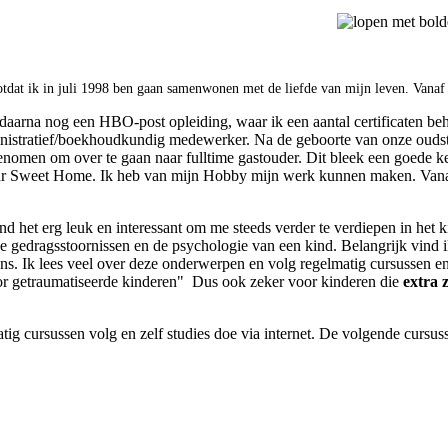
otdat ik in juli 1998 ben gaan samenwonen met de liefde van mijn leven. Vanaf
aarna nog een HBO-post opleiding, waar ik een aantal certificaten beh
nistratief/boekhoudkundig medewerker. Na de geboorte van onze oudste
genomen om over te gaan naar fulltime gastouder. Dit bleek een goede
 Sweet Home. Ik heb van mijn Hobby mijn werk kunnen maken. Vanaf 2
ind het erg leuk en interessant om me steeds verder te verdiepen in het k
de gedragsstoornissen en de psychologie van een kind. Belangrijk vind
lens. Ik lees veel over deze onderwerpen en volg regelmatig cursussen e
oor getraumatiseerde kinderen" Dus ook zeker voor kinderen die
extra 
atig cursussen volg en zelf studies doe via internet. De volgende curs