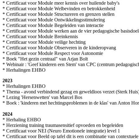
* Certificaat voor Module meer kennis over huilende baby's
* Certificaat voor Module Welbevinden en betrokkenheid
* Certificaat voor Module Structureren en grenzen stellen
* Certificaat voor Module Ontwikkelingsstimulering
* Certificaat voor Module Begeleiden van interactie
* Certificaat voor Module werken aan de vier pedagogische basisdoe
* Certificaat voor Module Breinkennis
* Certificaar voor Module veilige hechting
* Certificaat voor Module Observeren in de kinderopvang
* Certificaat voor Module Respect voor Autonomie
* Boek "Het gezin centraal" van Arjan Bolt
* Webinair : 'Geef kinderen een Stem' van CPC (centrum pedagogisch
* Herhalingen EHBO
2023
* Herhalingen EHBO
* Thema - avond verbindend gezag en geweldloos verzet (Sterk Huis
* Lezing 'Hersenwetten' van Marcel Bos
* Boek : 'kinderen met hechtingsproblemen in de klas' van Anton H
2024
* Herhaling EHBO
* Herziening training traumasensitief opvoeden en begeleiden
* Certificaat voor NEI (Neuro Emotionele integratie) level 1
* Certificaat voor Beeld op tafel dit is een combinatie van contextuel