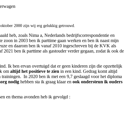
 oktober 2000 zijn wij erg gelukkig getrouwd.
aald heb, zoals Nima a, Nederlands bedrijfscorrespondentie en
 zoon in 2003 ben ik parttime gaan werken en ben ik naast mijn
 keuze en daarom ben ik vanaf 2010 ingeschreven bij de KVK als
021 ben ik parttime als gastouder verder gegaan, zodat ik ook de
ind. Ik ben ervan overtuigd dat er geen kinderen zijn die opzettelijk
 ik om
altijd het positieve te zien
in een kind. Gedrag komt altijd
n trainingen. In 2020 ben ik met een 9,7 geslaagd voor het diploma
zorg nodig
hebben sta ik graag klaar en
ook ondersteun ik ouders
ussen en thema avonden heb ik gevolgd :