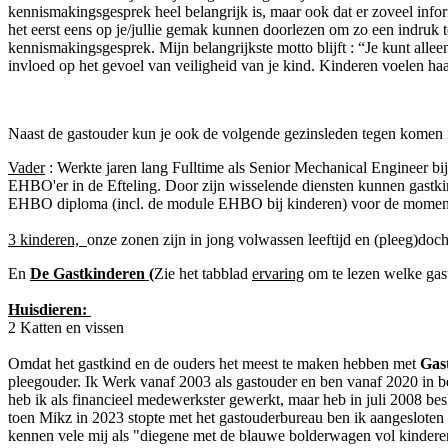
kennismakingsgesprek heel belangrijk is, maar ook dat er zoveel inform
het eerst eens op je/jullie gemak kunnen doorlezen om zo een indruk t
kennismakingsgesprek. Mijn belangrijkste motto blijft : “Je kunt alle
invloed op het gevoel van veiligheid van je kind. Kinderen voelen haa
Naast de gastouder kun je ook de volgende gezinsleden tegen komen 
Vader
: Werkte jaren lang Fulltime als Senior Mechanical Engineer bij 
EHBO'er in de Efteling. Door zijn wisselende diensten kunnen gastk
EHBO diploma (incl. de module EHBO bij kinderen) voor de momente
3 kinderen,
onze zonen zijn in jong volwassen leeftijd en (pleeg)dochte
En
De Gastkinderen (
Zie het tabblad
ervaring
om te lezen welke gast
Huisdieren:
2 Katten en vissen
Omdat het gastkind en de ouders het meest te maken hebben met
Gas
pleegouder. Ik Werk vanaf 2003 als gastouder en ben vanaf 2020 in b
heb ik als financieel medewerkster gewerkt, maar heb in juli 2008 b
toen Mikz in 2023 stopte met het gastouderbureau ben ik aangesloten
kennen vele mij als "diegene met de blauwe bolderwagen vol kindere