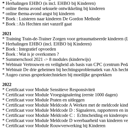
*
Herhalingen EHBO (is incl. EHBO bij Kinderen)
* online thema avond seksuele ontwikkeling bij kinderen
* online thema-avond angst bij kinderen
* Boek : Luisteren naar kinderen De Gordon Methode
* Boek : Als Hechten niet vanzelf gaat
2021
* Training Train-de-Trainer Zorgen voor getraumatiseerde kinderen 
* Herhalingen EHBO (incl. EHBO bij Kinderen)
* Boek : Integratief opvoeden
* Boek : Wat is je overkomen ?
* Summerschool 2021 -> 8 modules (kinderwijs)
* Webinair Vertrouwen en veiligheid als basis van CPC (centrum Ped
* Webinair De drie geheimen bij hechtingsproblematiek van Als hecht
* Augeo cursus gesprekstechnieken bij moeilijke gesprekken
2022
* Certificaat voor Module Sensitieve Responsiviteit
* Certificaat voor Module Vroegsignalering (eerste 1000 dagen)
* Certificaat voor Module Praten en uitleggen
* Certificaat voor Module Meldcode A Werken met de meldcode kind
* Certificaat voor Module Meldcode D : Signaleren, rapporteren en i
* Certificaar voor Module Meldcode C : Echtscheiding en kinderop
* Certificaat voor Module Meldcode D weerbaarheid van kinderen ve
* Certificaat voor Module Rouwverwerking bij Kinderen