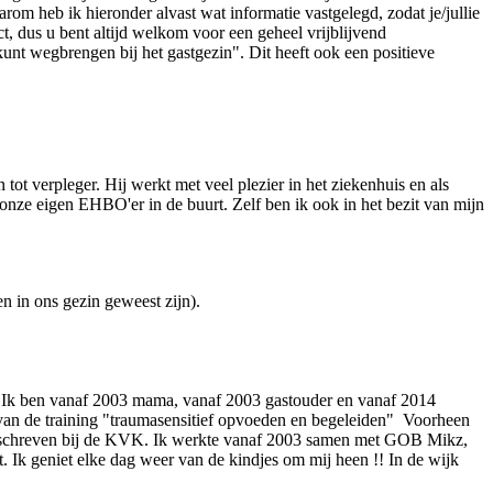
rom heb ik hieronder alvast wat informatie vastgelegd, zodat je/jullie
t, dus u bent altijd welkom voor een geheel vrijblijvend
kunt wegbrengen bij het gastgezin". Dit heeft ook een positieve
ot verpleger. Hij werkt met veel plezier in het ziekenhuis en als
ze eigen EHBO'er in de buurt. Zelf ben ik ook in het bezit van mijn
n in ons gezin geweest zijn).
. Ik ben vanaf 2003 mama, vanaf 2003 gastouder en vanaf 2014
 van de training "traumasensitief opvoeden en begeleiden" Voorheen
 ingeschreven bij de KVK. Ik werkte vanaf 2003 samen met GOB Mikz,
Ik geniet elke dag weer van de kindjes om mij heen !! In de wijk