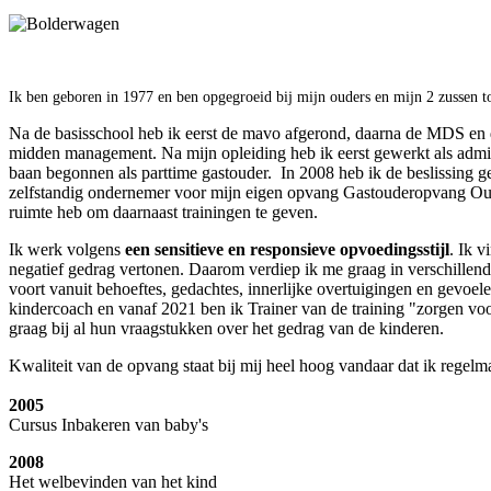
Ik ben geboren in 1977 en ben opgegroeid bij mijn ouders en mijn 2 zussen t
Na de basisschool heb ik eerst de mavo afgerond, daarna de MDS en d
midden management. Na mijn opleiding heb ik eerst gewerkt als admi
baan begonnen als parttime gastouder. In 2008 heb ik de beslissing 
zelfstandig ondernemer voor mijn eigen opvang Gastouderopvang Our
ruimte heb om daarnaast trainingen te geven.
Ik werk volgens
een sensitieve en responsieve opvoedingsstijl
. Ik v
negatief gedrag vertonen. Daarom verdiep ik me graag in verschillen
voort vanuit behoeftes, gedachtes, innerlijke overtuigingen en gevoe
kindercoach en vanaf 2021 ben ik Trainer van de training "zorgen v
graag bij al hun vraagstukken over het gedrag van de kinderen.
Kwaliteit van de opvang staat bij mij heel hoog vandaar dat ik regelm
2005
Cursus Inbakeren van baby's
2008
Het welbevinden van het kind