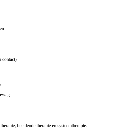
len
 contact)
)
oreweg
e therapie, beeldende therapie en systeemtherapie.