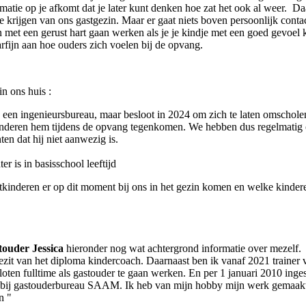
atie op je afkomt dat je later kunt denken hoe zat het ook al weer. Daa
e krijgen van ons gastgezin. Maar er gaat niets boven persoonlijk contac
en met een gerust hart gaan werken als je je kindje met een goed gevoel 
rfijn aan hoe ouders zich voelen bij de opvang.
in ons huis :
een ingenieursbureau, maar besloot in 2024 om zich te laten omscholen t
inderen hem tijdens de opvang tegenkomen. We hebben dus regelmatig on
n dat hij niet aanwezig is.
r is in basisschool leeftijd
kinderen er op dit moment bij ons in het gezin komen en welke kindere
touder Jessica
hieronder nog wat achtergrond informatie over mezelf
ezit van het diploma kindercoach. Daarnaast ben ik vanaf 2021 trainer
esloten fulltime als gastouder te gaan werken. En per 1 januari 2010
 bij gastouderbureau SAAM. Ik heb van mijn hobby mijn werk gemaakt. 
n "