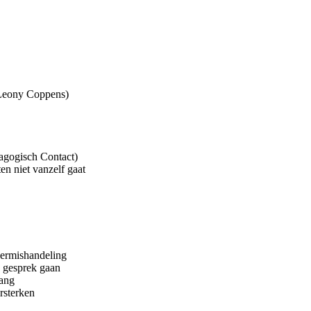
(Leony Coppens)
agogisch Contact)
en niet vanzelf gaat
ermishandeling
n gesprek gaan
vang
rsterken