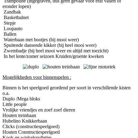
Trampoline (ingegraven, dus geen gevaar voor eraf vallen of
eronder lopen)
Zandbak
Basketbalnet
Stepje
Loopauto
Ballen
Waterbaan met bootjes (bij mooi weer)
Spuitende dansende kikker (bij heel mooi weer)
Zwembadje (bij heel mooi weer en altijd met toezicht)
In het lente/zomer seizoen Kruiden/groente kweken
Mogelijkheden voor binnenspelen :
Binnen is het speelgoed geordend per soort in verschillende kisten
o.a.
Duplo /Mega bloks
Little people
Vrolijke vriendjes en zoef zoef dieren
Houten treinbaan
Hubelino Knikkerbaan
Clicks (constructiespeelgoed)
Houten Constructiespeelgoed
Kook en winkelspulletjes