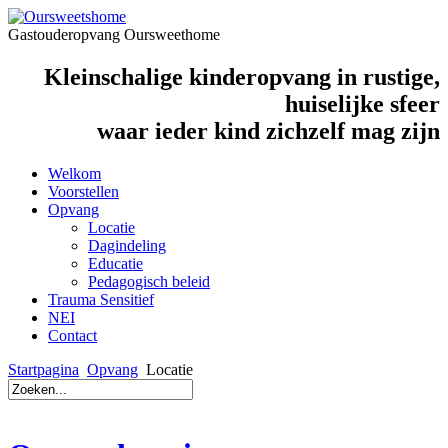
Gastouderopvang Oursweethome
Kleinschalige kinderopvang in rustige,
huiselijke sfeer
waar ieder kind zichzelf mag zijn
Welkom
Voorstellen
Opvang
Locatie
Dagindeling
Educatie
Pedagogisch beleid
Trauma Sensitief
NEI
Contact
Startpagina
Opvang
Locatie