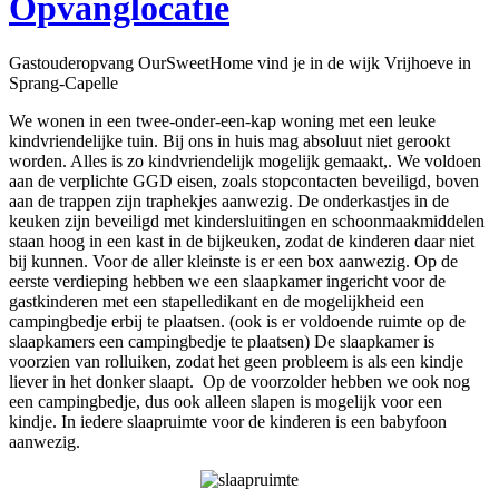
Opvanglocatie
Gastouderopvang OurSweetHome vind je in de wijk Vrijhoeve in
Sprang-Capelle
We wonen in een twee-onder-een-kap woning met een leuke
kindvriendelijke tuin. Bij ons in huis mag absoluut niet gerookt
worden. Alles is zo kindvriendelijk mogelijk gemaakt,. We voldoen
aan de verplichte GGD eisen, zoals stopcontacten beveiligd, boven
aan de trappen zijn traphekjes aanwezig. De onderkastjes in de
keuken zijn beveiligd met kindersluitingen en schoonmaakmiddelen
staan hoog in een kast in de bijkeuken, zodat de kinderen daar niet
bij kunnen. Voor de aller kleinste is er een box aanwezig. Op de
eerste verdieping hebben we een slaapkamer ingericht voor de
gastkinderen met een stapelledikant en de mogelijkheid een
campingbedje erbij te plaatsen. (ook is er voldoende ruimte op de
slaapkamers een campingbedje te plaatsen) De slaapkamer is
voorzien van rolluiken, zodat het geen probleem is als een kindje
liever in het donker slaapt. Op de voorzolder hebben we ook nog
een campingbedje, dus ook alleen slapen is mogelijk voor een
kindje. In iedere slaapruimte voor de kinderen is een babyfoon
aanwezig.