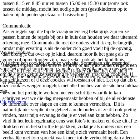
tussen 8.15 en 8.45 uur en tussen 15.00 en 15.30 uur (soms ook
tussen de middag, mocht het nodig zijn om (gast)kinderen op te
halen bij de peuterspeelzaal of basisschool).
Communicatie
Als er regels zijn die bij de vraagouders erg belangrijk zijn en ze
passen binnen de regels bij ons in huis dan houden we daar uiteraard
rekening mee. Communicatie met de ouders vind ik erg belangrijk,
omdat mijn ervaring is als de ouder zich goed voelt bij de opvang,
We use cookies
dan breng je dat over op je kind, daarom hoor ik het graag als er
vragen of opmerkingen zijn, maar zeker ook als het kind thuis
Wij gebruiken cookies op onze web site. Sommigen zijn essentieel
aangeeft ergens moeite mee te hebben of als je als ouders ergens een
voor het correct functioneren van de site, terwijl anderen ons helpen
gevoel bij hebt wat je niet helemaal lekker zit, laat het dan altijd
om de site en gebruikerservaring te verbeteren (tracking cookies). U
weten, hoe moeilijk je gevoel ook te benoemen is, samen komen we
kan zelf kiezen of u deze cookies wil toestaan of niet. Let op dat als u
er wel uit.
onze cookies weigert mogelijk niet alle functies van de site beschikbaar
zijn.
Ik vind het prettig te werken met een schriftje waar ik in kan
schrijven wat we die dag meegemaakt hebben of bij de allerkleinste
Ok
Weigeren
de informatie over slapen en eten te kunnen vermelden. Dit is
natuurlijk niet verplicht en geheel aan de ouders of ze dit ook prettig
vinden, maar mijn ervaring is dat je er veel aan kunt hebben. Zo
vind ik het leuk regelmatig eens wat foto’s te maken en deze uit af te
drukken en in het schriftje te plakken, zodat je als ouders ook een
beeld kunt vormen van hoe een kindje zich vermaakt heeft. Een
verhaaltje met foto spreekt vaak meer tot de verbeelding dan alleen