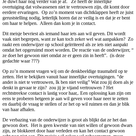
Je duwt haar nog verder van je af. Ze heeft de innerlijke
overtuiging dat volwassenen niet te vertrouwen zijn, dit komt door
eerdere ervaringen. Op zo’n moment van dichtklappen heeft ze juist
geruststelling nodig, letterlijk horen dat ze veilig is en dat je er bent
om haar te helpen. Alleen dan kom je in contact.
Dit meisje bevriest als iemand haar iets aan wil geven. Dit wordt
vaak niet begrepen, want ze kan toch zeker wel wat aanpakken? Zo
raakt een onderwijzer op school geïrriteerd als ze iets niet aanpakt
omdat het opgeruimd moet worden. De reactie van de onderwijzer, “
ze doet het gewoon niet omdat ze er geen zin in heeft”. (is deze
gedachte waar ???)
Op zo’n moment vragen wij om de denkbeeldige traumabril op te
zetten. Het te bekijken vanuit haar innerlijke overtuigingen. “de
ander is niet te vertrouwen, Ik ben niet veilig” Wat zou jij doen als je
denkt in gevaar te zijn? zou jij je vijand vertrouwen ? Het
rechtstreekse contact is lastig voor haar,. Een oplossing kan zijn om
eens te proberen hetgeen je aan wil geven voor haar neer te zetten
en daarbij de vraag te stellen of ze het op wil ruimen en dan je blik
van haar afhalen.
De verbazing van de onderwijzer is groot als blijkt dat ze het dan
gewoon doet. Het is geen kwestie van niet willen of gewoon dwars
zijn, ze blokkeert door haar verleden en kan het contact gewoon