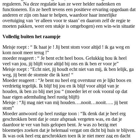
reguleren. Na deze regulatie kan ze weer helder nadenken en
functioneren. En ze heeft tevens een positieve ervaring opgedaan dat
anderen er zijn om haar te helpen, waardoor haar innerlijke
overtuiging van ‘er alleen voor te staan’ en daarom zelf de regie te
moeten pakken, weer een stukje is omgebogen) een win-win situatie
Volledig buiten het raampje
Meisje roept : “ Ik haat je ! Jij bent stom voor altijd ! ik ga weg en
kom nooit meer terug !”
moeder reageert : “ Je bent echt heel boos. Gelukkig hou ik heel
veel van jou, jij blijft voor altijd bij ons en ik ben er voor je”
Meisje roept : “Echt niet, jij houdt echt niet van mij, ik ben lelijk, ga
weg, jij bent de stomste die ik ken! “
Moeder reageert : “Je bent nu heel erg overstuur en je lijkt boos en
verdrietig tegelijk. Ik blijf bij jou en ik blijf voor altijd van je
houden, ik ben zo blij met jou “ (moeder let er ook vooral op dat
haar eigen ademhaling heel rustig blijft)
Meisje : “Jij mag niet van mij houden….nooit…nooit….. jij bent
stom”
Moeder antwoord op heel rustige toon : “Ik denk dat je heel erg
geschrokken bent dat je onze afspraak vergeten was, en dat je
daardoor te ver van huis gelopen bent. Je was zo bezig met
bloemetjes zoeken dat je helemaal vergat om dicht bij huis te blijven.
Ik was ook heel erg geschrokken toen ik je niet meer zag en dacht