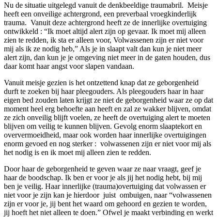
Nu de situatie uitgelegd vanuit de denkbeeldige traumabril. Meisje
heeft een onveilige achtergrond, een preverbaal vroegkinderlijk
trauma. Vanuit deze achtergrond heeft ze de innerlijke overtuiging
ontwikkeld : “Ik moet altijd alert zijn op gevaar. Ik moet mij alleen
zien te redden, ik sta er alleen voor, Volwassenen zijn er niet voor
mij als ik ze nodig heb,” Als je in slaapt valt dan kun je niet meer
alert zijn, dan kun je je omgeving niet meer in de gaten houden, dus
daar komt haar angst voor slapen vandaan.
Vanuit meisje gezien is het ontzettend knap dat ze geborgenheid
durft te zoeken bij haar pleegouders. Als pleegouders haar in haar
eigen bed zouden laten krijgt ze niet de geborgenheid waar ze op dat
moment heel erg behoefte aan heeft en zal ze wakker blijven, omdat
ze zich onveilig blijft voelen, ze heeft de overtuiging alert te moeten
blijven om veilig te kunnen blijven. Gevolg enorm slaaptekort en
oververmoeidheid, maar ook worden haar innerlijke overtuigingen
enorm gevoed en nog sterker : volwassenen zijn er niet voor mij als
het nodig is en ik moet mij alleen zien te redden.
Door haar de geborgenheid te geven waar ze naar vraagt, geef je
haar de boodschap. Ik ben er voor je als jij het nodig hebt, bij mij
ben je veilig. Haar innerlijke (trauma)overtuiging dat volwassen er
niet voor je zijn kan je hierdoor juist ombuigen, naar “volwassenen
zijn er voor je, jij bent het waard om gehoord en gezien te worden,
jij hoeft het niet alleen te doen.” Ofwel je maakt verbinding en werkt