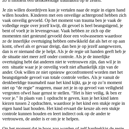
zo’n moment een denkbeeldige traumabril op te zetten.
Je zin willen doordrijven kun je vertalen naar de regie in eigen hand
willen houden. Kinderen met een onveilige achtergrond hebben zich
vaak onveilig gevoeld. Op het moment van trauma ben je vaak de
volledige regie over jezelf kwijt, dit gevoel is heel beangstigend, je
bent of voelt je in levensgevaar. Vaak hebben ze zich op die
momenten niet gesteund gevoeld door een volwassenen waardoor
ze de innerlijke overtuiging hebben ontwikkeld dat als het er op aan
komt, ofwel als er gevaar dreigt, dan ben je op jezelf aangewezen,
dan is er niemand die je helpt. Als je de regie uit handen geeft heb je
de situatie niet meer zelf onder controle. Als je de innerlijke
overtuiging hebt dat anderen niet te vertrouwen zijn, dan wil je in
een situatie waar je je onveilig voelt niet afhankelijk zijn van de
ander. Ook willen ze niet opnieuw geconfronteerd worden met het
beangstigende gevoel van totale controle verlies. Als je vanuit de
denkbeeldige traumabril naar het kind kijkt, ga je op zo’n moment
niet op “de regie” reageren, maar zet je in op gevoel van veiligheid
vergroten ofwel haar gerust te stellen. “Het is hier veilig, ik ben er
voor je.” In plaats van 1 opdracht te geven, kun je het kind laten
kiezen tussen 2 opdrachten, waardoor je het kind een stukje regie in
eigen hand laat houden. Het kind ervaart die keuze als een stukje
controle kunnen houden en leert indirect ook op de ander te
vertrouwen, de ander is er om je te helpen.
Op het moment dat je boos zou worden of zelf hardnekkig de regie