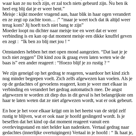
waar kan ze nu toch zijn, er zal toch niets gebeurd zijn. Nu ben ik
heel erg blij dat je er weer bent.”
Meisje : kijkt moeder vragend aan, haar blik in haar ogen verandert
en ze zegt op zachte toon… :” “maar je weet toch dat ik altijd weer
terug kom? Jij hoeft toch niet bang te zijn”
Moeder loopt nu dichter naar meisje toe en weet dat er weer
verbinding is en kan op dat moment meisje een dikke knuffel geven
en zegt : “Ik ben zo blij met jou ! “
Omstanders hebben het met open mond aangezien. “Dat laat je je
toch niet zeggen” Dit kind zou ik graag even laten weten wie de
baas is” een ander reageert : “Hoezo blijf je zo rustig ? “
We zijn geneigd op het gedrag te reageren, waardoor het kind zich
nog minder begrepen voelt. Zich zelfs afgewezen kan voelen. Als je
op de gedachtes of gevoelens reageert, kom je weer met elkaar in
verbinding en verandert het gedrag automatisch mee. De angst
afgewezen te worden zit diep dus in dit geval is het belangrijkste om
haar te laten weten dat ze niet afgewezen wordt, wat er ook gebeurt.
En hoe je het voor elkaar krijgt om in het heetst van de strijd zelf
rustig te blijven, wat er ook naar je hoofd geslingerd wordt. Is je
beseffen dat het kind op dat moment reageert vanuit een
overlevingsstand en niet helder kan nadenken. Vertaal gedrag naar
gedachtes (innerlijke overtuigingen) Vertaal in je hoofd : “ Ik haat je,