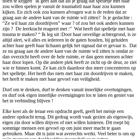
hoeft te krijgen” Ik geef aan dat als je graag dat spelletje met haar
zou willen spelen je vanuit de traumabril naar haar zou kunnen
kijken. En zich ook zou kunnen afvragen wat is de reden dat ze
graag aan de andere kant van de ruimte wil zitten? Is je gedachte :
“Ze wil haar zin doordrijven” waar ? of zou het ook anders kunnen
zijn ? De leerkracht reageert met :” Wat heeft dat spelletje met haar
trauma te maken? “ Ik leg uit :Door haar onveilige achtergrond, is ze
altijd alert, wil alles en iedereen in de gaten houden, bij geluiden
achter haar geeft haar lichaam gelijk het signaal dat er gevaar is. Dat
ze nu graag aan de andere kant van de ruimte wil zitten is omdat ze
dan overzicht heeft over de hele ruimte, er dan geen mensen achter
haar door lopen. Op die andere plek heeft ze zicht op de deur, ze ziet
wie er binnen komt. Ze kan zich daardoor dus meer concentreren op
het spelletje. Het heeft dus niets met haar zin doordrijven te maken,
het heeft te maken met haar gevoel van veiligheid.
Durf om te denken, durf te denken vanuit innerlijke overtuigingen,
en durf ook eigen innerlijke overtuigingen los te laten en geniet van
het in verbinding blijven !
Elke keer als de leraar een opdracht geeft, geeft het meisje een
andere opdracht terug. Dit gedrag wordt vaak gezien als eigenwijs,
eigen zin door willen drijven of niet willen luisteren. Dit roept bij
sommige mensen een gevoel op om juist meer macht te gaan
gebruiken. Maar dit is juist wat averechts werkt. Veel beter is om op