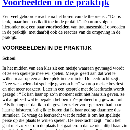
Voorbeelden in de praktijk
Een veel gehoorde reactie na het horen van de theorie is : "Dat is
leuk, maar hoe pas ik dit toe in de praktijk". Daarom volgen
hieronder nog een paar
voorbeelden
van traumasensitief opvoeden
in de praktijk, met daarbij ook de reacties van de omgeving in de
praktijk.
VOORBEELDEN IN DE PRAKTIJK
School
In het midden van een klas zit een meisje waaraan gevraagd wordt
of ze een spelletje mee wil spelen. Meisje geeft aan dat wel te
willen maar op een andere plek in de ruimte. De leerkracht zegt :
“Nee we spelen dat spelletje gewoon hier” waarop meisje bevriest
en niet meer reageert. Later in een gesprek met de leerkracht wordt
gezegd : “ Ik kan haar op zo’n moment echt niet haar zin geven, ze
wil altijd zelf wat te bepalen hebben ? Ze probeert mij gewoon uit”
Als ik aangeef dat ik in dit geval er zeker voor gekozen had naar
haar te luisteren, krijg ik te horen dat ik haar gedrag daarmee dus
stimuleer. Ik vraag de leerkracht wat de reden is om het spelletje
perse op die plaats te willen spelen. De leerkracht zegt : “nou het
gaat niet zo zeer om de plaats het gaat erom dat ze niet altijd haar zin