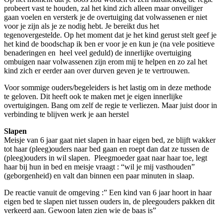
probeert vast te houden, zal het kind zich alleen maar onveiliger
gaan voelen en versterk je de overtuiging dat volwassenen er niet
voor je zijn als je ze nodig hebt. Je bereikt dus het
tegenovergestelde. Op het moment dat je het kind gerust stelt geef je
het kind de boodschap ik ben er voor je en kun je (na vele positieve
benaderingen en heel veel geduld) de innerlijke overtuiging
ombuigen naar volwassenen zijn erom mij te helpen en zo zal het
kind zich er eerder aan over durven geven je te vertrouwen.
Voor sommige ouders/begeleiders is het lastig om in deze methode
te geloven. Dit heeft ook te maken met je eigen innerlijke
overtuigingen. Bang om zelf de regie te verliezen. Maar juist door in
verbinding te blijven werk je aan herstel
Slapen
Meisje van 6 jaar gaat niet slapen in haar eigen bed, ze blijft wakker
tot haar (pleeg)ouders naar bed gaan en roept dan dat ze tussen de
(pleeg)ouders in wil slapen. Pleegmoeder gaat naar haar toe, legt
haar bij hun in bed en meisje vraagt : “wil je mij vasthouden”
(geborgenheid) en valt dan binnen een paar minuten in slaap.
De reactie vanuit de omgeving :” Een kind van 6 jaar hoort in haar
eigen bed te slapen niet tussen ouders in, de pleegouders pakken dit
verkeerd aan. Gewoon laten zien wie de baas is”