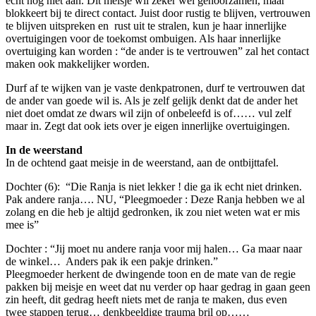
echt nog niet aan. Dit meisje wil zeker wel gehoorzamen, maar
blokkeert bij te direct contact. Juist door rustig te blijven, vertrouwen
te blijven uitspreken en rust uit te stralen, kun je haar innerlijke
overtuigingen voor de toekomst ombuigen. Als haar innerlijke
overtuiging kan worden : “de ander is te vertrouwen” zal het contact
maken ook makkelijker worden.
Durf af te wijken van je vaste denkpatronen, durf te vertrouwen dat
de ander van goede wil is. Als je zelf gelijk denkt dat de ander het
niet doet omdat ze dwars wil zijn of onbeleefd is of…… vul zelf
maar in. Zegt dat ook iets over je eigen innerlijke overtuigingen.
In de weerstand
In de ochtend gaat meisje in de weerstand, aan de ontbijttafel.
Dochter (6): “Die Ranja is niet lekker ! die ga ik echt niet drinken.
Pak andere ranja…. NU, “Pleegmoeder : Deze Ranja hebben we al
zolang en die heb je altijd gedronken, ik zou niet weten wat er mis
mee is”
Dochter : “Jij moet nu andere ranja voor mij halen… Ga maar naar
de winkel… Anders pak ik een pakje drinken.”
Pleegmoeder herkent de dwingende toon en de mate van de regie
pakken bij meisje en weet dat nu verder op haar gedrag in gaan geen
zin heeft, dit gedrag heeft niets met de ranja te maken, dus even
twee stappen terug… denkbeeldige trauma bril op……