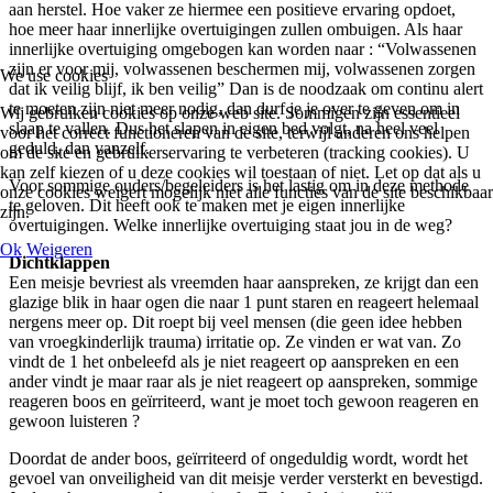
aan herstel. Hoe vaker ze hiermee een positieve ervaring opdoet,
hoe meer haar innerlijke overtuigingen zullen ombuigen. Als haar
innerlijke overtuiging omgebogen kan worden naar : “Volwassenen
zijn er voor mij, volwassenen beschermen mij, volwassenen zorgen
We use cookies
dat ik veilig blijf, ik ben veilig” Dan is de noodzaak om continu alert
te moeten zijn niet meer nodig, dan durf je je over te geven om in
Wij gebruiken cookies op onze web site. Sommigen zijn essentieel
slaap te vallen. Dus het slapen in eigen bed volgt, na heel veel
voor het correct functioneren van de site, terwijl anderen ons helpen
geduld, dan vanzelf.
om de site en gebruikerservaring te verbeteren (tracking cookies). U
kan zelf kiezen of u deze cookies wil toestaan of niet. Let op dat als u
Voor sommige ouders/begeleiders is het lastig om in deze methode
onze cookies weigert mogelijk niet alle functies van de site beschikbaar
te geloven. Dit heeft ook te maken met je eigen innerlijke
zijn.
overtuigingen. Welke innerlijke overtuiging staat jou in de weg?
Ok
Weigeren
Dichtklappen
Een meisje bevriest als vreemden haar aanspreken, ze krijgt dan een
glazige blik in haar ogen die naar 1 punt staren en reageert helemaal
nergens meer op. Dit roept bij veel mensen (die geen idee hebben
van vroegkinderlijk trauma) irritatie op. Ze vinden er wat van. Zo
vindt de 1 het onbeleefd als je niet reageert op aanspreken en een
ander vindt je maar raar als je niet reageert op aanspreken, sommige
reageren boos en geïrriteerd, want je moet toch gewoon reageren en
gewoon luisteren ?
Doordat de ander boos, geïrriteerd of ongeduldig wordt, wordt het
gevoel van onveiligheid van dit meisje verder versterkt en bevestigd.