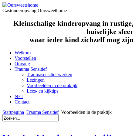
Gastouderopvang Oursweethome
Kleinschalige kinderopvang in rustige,
huiselijke sfeer
waar ieder kind zichzelf mag zijn
Welkom
Voorstellen
Opvang
Trauma Sensitief
Traumasensitief werken
Lezingen
Voorbeelden in de praktijk
Lees- en kijktips
NEI
Contact
Startpagina
Trauma Sensitief
Voorbeelden in de praktijk