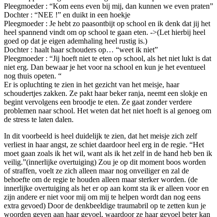
Pleegmoeder : “Kom eens even bij mij, dan kunnen we even praten”
Dochter : “NEE !” en duikt in een hoekje
Pleegmoeder : Je hebt zo paasontbijt op school en ik denk dat jij het
heel spannend vindt om op school te gaan eten. ->(Let hierbij heel
goed op dat je eigen ademhaling heel rustig is.)
Dochter : haalt haar schouders op… “weet ik niet”
Pleegmoeder : “Jij hoeft niet te eten op school, als het niet lukt is dat
niet erg. Dan bewaar je het voor na school en kun je het eventueel
nog thuis opeten. “
Er is opluchting te zien in het gezicht van het meisje, haar
schoudertjes zakken. Ze pakt haar beker ranja, neemt een slokje en
begint vervolgens een broodje te eten. Ze gaat zonder verdere
problemen naar school. Het weten dat het niet hoeft is al genoeg om
de stress te laten dalen.
In dit voorbeeld is heel duidelijk te zien, dat het meisje zich zelf
verliest in haar angst, ze schiet daardoor heel erg in de regie. “Het
moet gaan zoals ik het wil, want als ik het zelf in de hand heb ben ik
veilig.”(innerlijke overtuiging) Zou je op dit moment boos worden
of straffen, voelt ze zich alleen maar nog onveiliger en zal de
behoefte om de regie te houden alleen maar sterker worden. (de
innerlijke overtuiging als het er op aan komt sta ik er alleen voor en
zijn andere er niet voor mij om mij te helpen wordt dan nog eens
extra gevoed) Door de denkbeeldige traumabril op te zetten kun je
woorden geven aan haar gevoel, waardoor ze haar gevoel beter kan